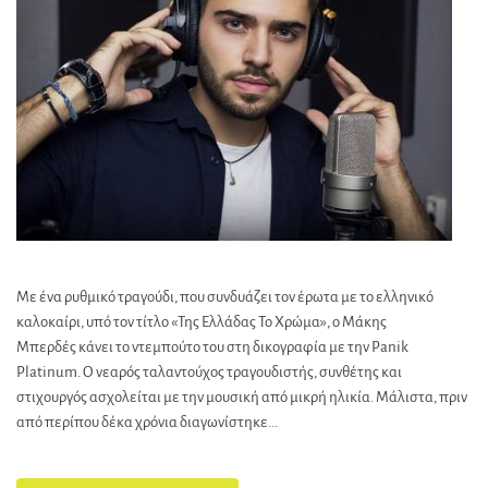
Με ένα ρυθμικό τραγούδι, που συνδυάζει τον έρωτα με το ελληνικό
καλοκαίρι, υπό τον τίτλο «Της Ελλάδας Το Χρώμα», ο Μάκης
Μπερδές κάνει το ντεμπούτο του στη δικογραφία με την Panik
Platinum. Ο νεαρός ταλαντούχος τραγουδιστής, συνθέτης και
στιχουργός ασχολείται με την μουσική από μικρή ηλικία. Μάλιστα, πριν
από περίπου δέκα χρόνια διαγωνίστηκε...