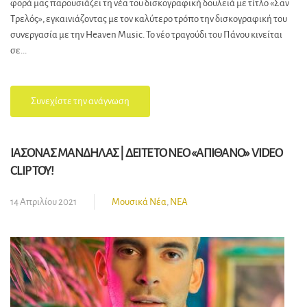
φορά μας παρουσιάζει τη νέα του δισκογραφική δουλειά με τίτλο «Σαν
Τρελός», εγκαινιάζοντας με τον καλύτερο τρόπο την δισκογραφική του
συνεργασία με την Heaven Music. Το νέο τραγούδι του Πάνου κινείται
σε...
Συνεχίστε την ανάγνωση
ΙΑΣΟΝΑΣ ΜΑΝΔΗΛΑΣ | ΔΕΙΤΕ ΤΟ ΝΕΟ «ΑΠΙΘΑΝΟ» VIDEO
CLIP ΤΟΥ!
14 Απριλίου 2021
Μουσικά Νέα
,
ΝΕΑ