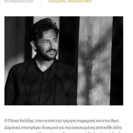
16 Απριλίου 2021
Εκπομπές
,
Μουσικά Νέα
Ο Πάνος Καλίδης, έπειτα από την τρίμηνη παραμονή του στον Άγιο
Δομίνικο, επιστρέφει δυναμικά και πιο ανανεωμένος από κάθε άλλη