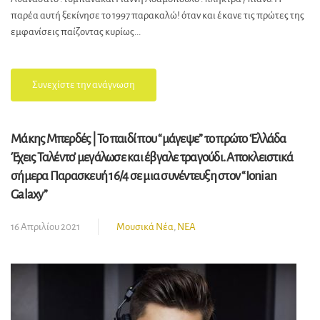
παρέα αυτή ξεκίνησε το 1997 παρακαλώ! όταν και έκανε τις πρώτες της
εμφανίσεις παίζοντας κυρίως...
Συνεχίστε την ανάγνωση
Μάκης Μπερδές | Το παιδί που “μάγεψε” το πρώτο ‘Ελλάδα
Έχεις Ταλέντο’ μεγάλωσε και έβγαλε τραγούδι. Αποκλειστικά
σήμερα Παρασκευή 16/4 σε μια συνέντευξη στον “Ionian
Galaxy”
16 Απριλίου 2021
Μουσικά Νέα
,
ΝΕΑ