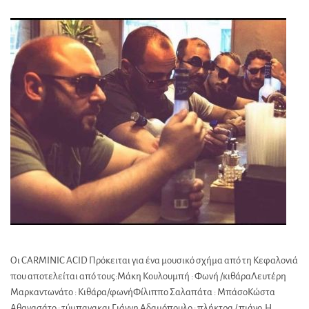
Οι CARMINIC ACID Πρόκειται για ένα μουσικό σχήμα από τη Κεφαλονιά
που αποτελείται από τους:Μάκη Κουλουμπή : Φωνή /κιθάραΛευτέρη
Μαρκαντωνάτο : Κιθάρα/φωνήΦίλιππο Σαλαπάτα : ΜπάσοΚώστα
Αθανασάτο : τύμπανακαι Γιάννη Αδαμόπουλο : πλήκτρα / πιάνο. Η