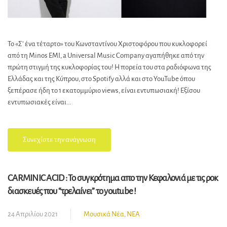
Το «Σ’ ένα τέταρτο» του Κωνσταντίνου Χριστοφόρου που κυκλοφορεί
από τη Minos EMI, a Universal Music Company αγαπήθηκε από την
πρώτη στιγμή της κυκλοφορίας του! Η πορεία του στα ραδιόφωνα της
Ελλάδας και της Κύπρου, στο Spotify αλλά και στο YouTube όπου
ξεπέρασε ήδη το 1 εκατομμύριο views, είναι εντυπωσιακή! Εξίσου
εντυπωσιακές είναι...
Συνεχίστε την ανάγνωση
CARMINIC ACID : Το συγκρότημα απο την Κεφαλονιά με τις ροκ
διασκευές που “τρελαίνει” το youtube !
24 Απριλίου 2021
Μουσικά Νέα
,
ΝΕΑ