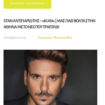
Συνεχίστε την ανάγνωση
STAN ΑΝΤΙΠΑΡΙΩΤΗΣ – «ΚΙ ΑΝ» | ΜΑΣ ΠΑΕΙ ΒΟΛΤΑ ΣΤΗΝ
ΑΘΗΝΑ ΜΕ ΤΟ ΝΕΟ ΤΟΥ ΤΡΑΓΟΥΔΙ!
16 Απριλίου 2021
Εκπομπές
,
Μουσικά Νέα