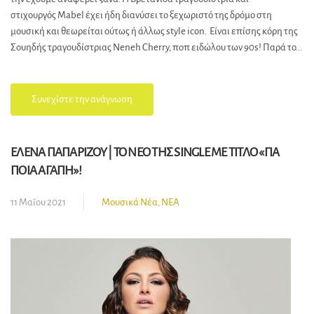
στιχουργός Mabel έχει ήδη διανύσει το ξεχωριστό της δρόμο στη
μουσική και θεωρείται ούτως ή άλλως style icon. Είναι επίσης κόρη της
Σουηδής τραγουδίστριας Neneh Cherry, ποπ ειδώλου των 90s! Παρά το...
Συνεχίστε την ανάγνωση
ΕΛΕΝΑ ΠΑΠΑΡΙΖΟΥ | ΤΟ ΝΕΟ ΤΗΣ SINGLE ΜΕ ΤΙΤΛΟ «ΓΙΑ
ΠΟΙΑ ΑΓΑΠΗ»!
11 Μαΐου 2021
Μουσικά Νέα
,
ΝΕΑ