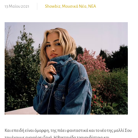
13 Μαΐου 2021
Showbiz
,
Μουσικά Νέα
,
ΝΕΑ
Και επειδή είναι όμορφη, της πάει φανταστικά και το νέο της μαλλί Σου
την έχουμε αναφέρει ξανά. Η Βρετανίδα τραγουδίστρια και