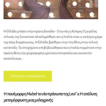
Η Ελλάδα μπήκε στην πρώτη δεκάδα – Στην 16η η Κύπρος Ο μεγάλος
τελικός της Eurovision ολοκληρώθηκε και η Ιταλία είναι η νικήτρια χώρα
της 65ης διοργάνωσης. Η Ελλάδα βρέθηκε στην 10η θέση στην τελική
κατάταξη. Τα στοιχήματα επιβεβαιώθηκαν και η Ιταλία τερμάτισε στην
πρώτη θέση της ψηφοφορίας κριτικών επιτροπών και κοινού (το
αποτέλεσμα...
Συνεχίστε την ανάγνωση
H πανέμορφη Mabel το νέο πρόσωπο της Levi`s: H απόλυτη
μεταμόρφωση μιας μελαχρινής