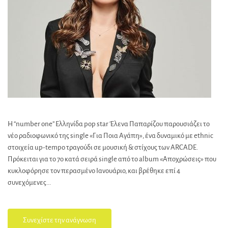
Η “number one” Ελληνίδα pop star Έλενα Παπαρίζου παρουσιάζει το
νέο ραδιοφωνικό της single «Για Ποια Αγάπη», ένα δυναμικό με ethnic
στοιχεία up-tempo τραγούδι σε μουσική & στίχους των ARCADE.
Πρόκειται για το 7ο κατά σειρά single από το album «Αποχρώσεις» που
κυκλοφόρησε τον περασμένο Ιανουάριο, και βρέθηκε επί 4
συνεχόμενες...
Συνεχίστε την ανάγνωση