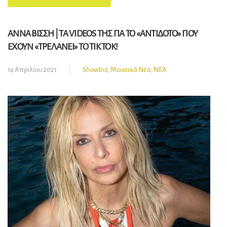
ΑΝΝΑ ΒΙΣΣΗ | ΤΑ VIDEOS ΤΗΣ ΓΙΑ ΤΟ «ΑΝΤΙΔΟΤΟ» ΠΟΥ
ΕΧΟΥΝ «ΤΡΕΛΑΝΕΙ» ΤΟ TIK TOK!
14 Απριλίου 2021
Showbiz
,
Μουσικά Νέα
,
ΝΕΑ