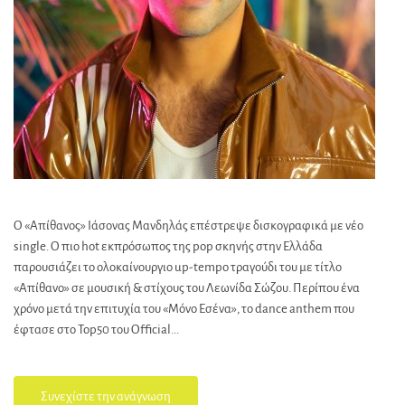
Ο «Απίθανος» Ιάσονας Μανδηλάς επέστρεψε δισκογραφικά με νέο
single. Ο πιο hot εκπρόσωπος της pop σκηνής στην Ελλάδα
παρουσιάζει το ολοκαίνουργιο up-tempo τραγούδι του με τίτλο
«Απίθανο» σε μουσική & στίχους του Λεωνίδα Σώζου. Περίπου ένα
χρόνο μετά την επιτυχία του «Μόνο Εσένα», το dance anthem που
έφτασε στο Top50 του Official...
Συνεχίστε την ανάγνωση