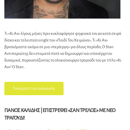
Τι «Κι Αν» λίγους μήνες πριν κυκλοφόρησε ψηφιακά τον 4ο κατά σειρά
δίσκο και τελευταίο single του «Παιδί Του Χειμώνα»; Τι «Κι Αν»
βρισκόμαστε ακόμα σε μια «περίεργη» για όλους περίοδο; Ο Stan
Αντιπαριώτης δεν σταματά ποτέ να δημιουργεί και επανέρχεται
δυναμικά, παρουσιάζοντας το ολοκαίνουργιο τραγούδι του με τίτλο «Κι
Αν»! Ο Stan...
Συνεχίστε την ανάγνωση
ΠΑΝΟΣ ΚΑΛΙΔΗΣ | ΕΠΙΣΤΡΕΦΕΙ «ΣΑΝ ΤΡΕΛΟΣ» ΜΕ ΝΕΟ
ΤΡΑΓΟΥΔΙ!