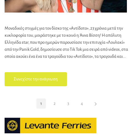
Μοναδικές στιγμές για τον δίσκο της «Αντίδοτο», 23 χρόνια μετά την
κυκλοφορία του, μοιράστηκε με το κοινό η Άννα Βίσση! Η απόλυτη
Ελληνίδα star, που προ ημερών παρουσίασε την επιτυχία «Λουλακί»
από την Panik Gold, δημοσίευσε στο Tik Tok μια σειρά από videos, στα
οποία ακούει ένα ένα τα τραγούδια του «Αντίδοτο», τα τραγουδά και...
Συνεχίστε την ανάγνωση
1
2
3
4